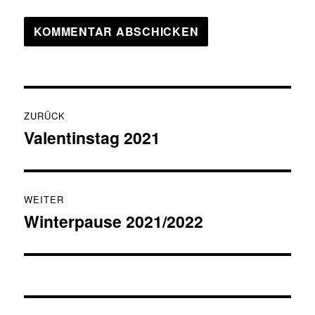
Beitragsnavigation
ZURÜCK
Valentinstag 2021
Vorheriger
Beitrag:
WEITER
Winterpause 2021/2022
Nächster
Beitrag: