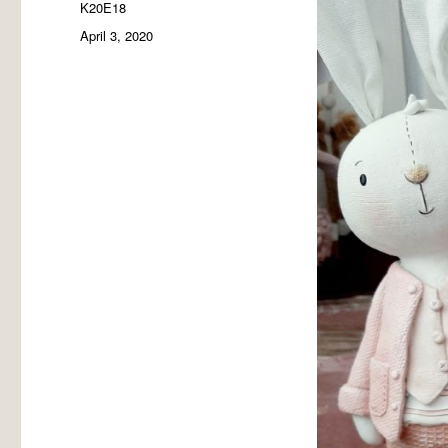
Autor
K20E18
Veröffentlicht
April 3, 2020
am