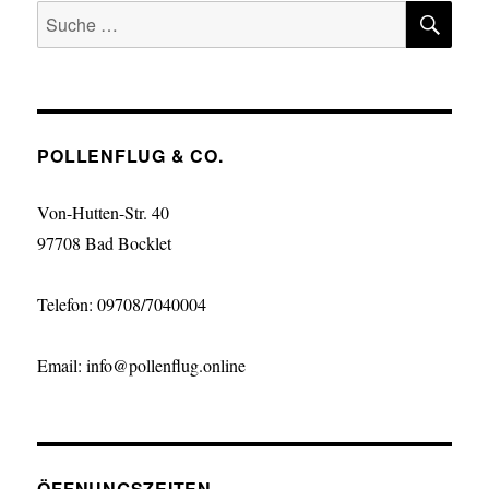
SU
Suche
nach:
POLLENFLUG & CO.
Von-Hutten-Str. 40
97708 Bad Bocklet
Telefon: 09708/7040004
Email: info@pollenflug.online
ÖFFNUNGSZEITEN