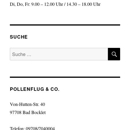
Di, Do, Fr: 9.00 – 12.00 Uhr / 14.30 – 18.00 Uhr
SUCHE
SU
Suche
nach:
POLLENFLUG & CO.
Von-Hutten-Str. 40
97708 Bad Bocklet
Telefon: 09708/7040004