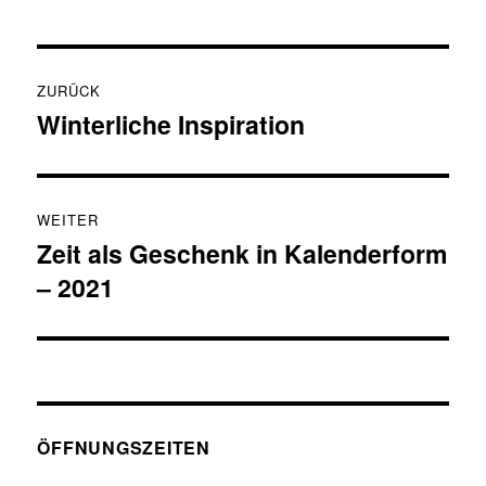
Beitragsnavigation
ZURÜCK
Winterliche Inspiration
Vorheriger
Beitrag:
WEITER
Zeit als Geschenk in Kalenderform
Nächster
– 2021
Beitrag:
ÖFFNUNGSZEITEN