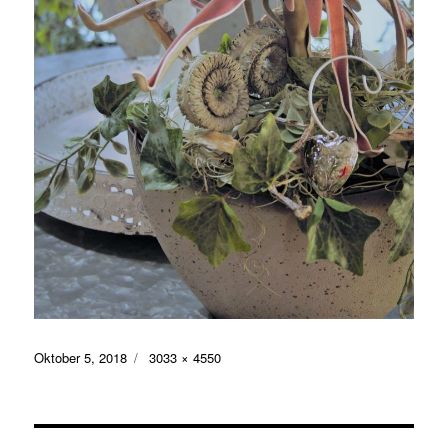
Veröffentlicht
Volle
Oktober 5, 2018
3033 × 4550
am
Größe