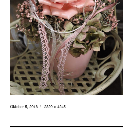
Veröffentlicht
Volle
Oktober 5, 2018
2829 × 4245
am
Größe