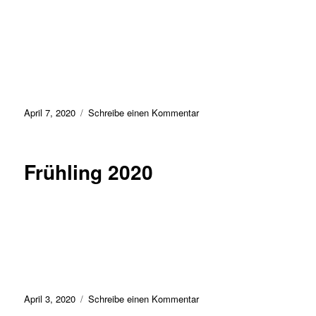
Veröffentlicht
zu
April 7, 2020
Schreibe einen Kommentar
am
Ostern
2020
Frühling 2020
Veröffentlicht
zu
April 3, 2020
Schreibe einen Kommentar
am
Frühling