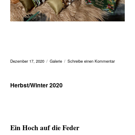
Veröffentlicht
Format
zu
Dezember 17, 2020
Galerie
Schreibe einen Kommentar
am
Weihnachtl
Geschenki
für
Herbst/Winter 2020
die
Lieben
(&
sich
Selbst)
Ein Hoch auf die Feder