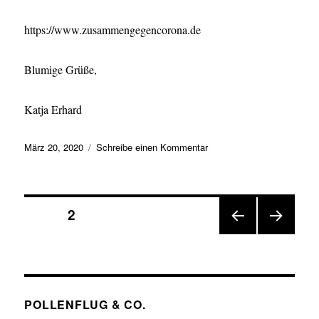
https://www.zusammengegencorona.de
Blumige Grüße,
Katja Erhard
Veröffentlicht
zu
März 20, 2020
Schreibe einen Kommentar
am
Pandemiepause
beendet!
Seitennummerierung
SEITE
2
VOR
NÄC
der
HERI
HSTE
GE
SEIT
Beiträge
SEIT
E
E
POLLENFLUG & CO.