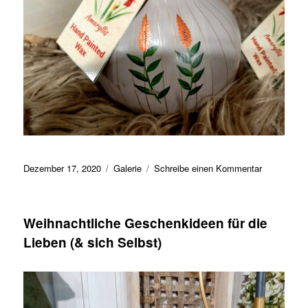
Veröffentlicht
Format
zu
Dezember 17, 2020
Galerie
Schreibe einen Kommentar
am
Zauberhaft
Amarillis
(handbemal
Weihnachtliche Geschenkideen für die
Lieben (& sich Selbst)