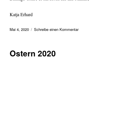
Katja Erhard
Veröffentlicht
zu
Mai 4, 2020
Schreibe einen Kommentar
am
Muttertag
2020
Ostern 2020